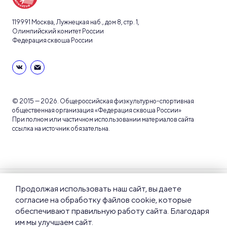
119991 Москва, Лужнецкая наб., дом 8, стр. 1,
Олимпийский комитет России
Федерация сквоша России
© 2015 — 2026. Общероссийская физкультурно-спортивная
общественная организация «Федерация сквоша России»
При полном или частичном использовании материалов сайта
ссылка на источник обязательна.
Пользовательское
Политика
Продолжая использовать наш сайт, вы даете
соглашение
конфиденциальности
согласие на обработку файлов cookie, которые
обеспечивают правильную работу сайта. Благодаря
им мы улучшаем сайт.
Правила пользования