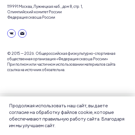
119991 Москва, Лужнецкая наб., дом 8, стр. 1,
Олимпийский комитет России
Федерация сквоша России
© 2015 — 2026. Общероссийская физкультурно-спортивная
общественная организация «Федерация сквоша России»
При полном или частичном использовании материалов сайта
ссылка на источник обязательна.
Пользовательское
Политика
Продолжая использовать наш сайт, вы даете
соглашение
конфиденциальности
согласие на обработку файлов cookie, которые
обеспечивают правильную работу сайта. Благодаря
им мы улучшаем сайт.
Правила пользования
Карта сайта
сайтом