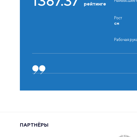
1387.37
Наивысшее м
Рабочая рука
Рабочая рука
рейтинге
Рост
см
Рабочая рук
ПАРТНЁРЫ