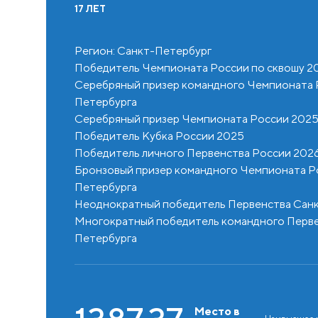
17 ЛЕТ
Регион: Санкт-Петербург
Победитель Чемпионата России по сквошу 2
Серебряный призер командного Чемпионата Ро
Петербурга
Серебряный призер Чемпионата России 202
Победитель Кубка России 2025
617.57
Место в
Победитель личного Первенства России 2026
Наивысшее место
рейтинге
Бронзовый призер командного Чемпионата Рос
Петербурга
Рост
Неоднократный победитель Первенства Сан
1087.08
см
Место в
Наивысше
Многократный победитель командного Первен
1122.17
773.68
рейтинге
рейтинге
Место в
Место в
Наивысшее мес
Наивысшее ме
Петербурга
рейтинге
рейтинге
Рабочая рука
Рост
см
Рост
Рост
см
см
Рабочая 
Место в