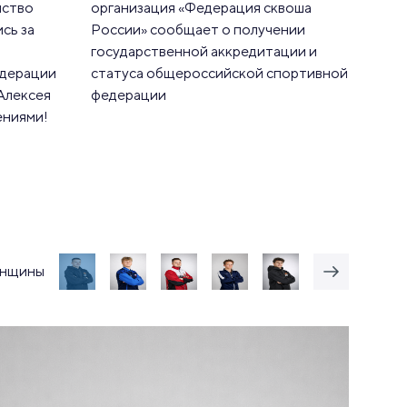
нство
организация «Федерация сквоша
сь за
России» сообщает о получении
государственной аккредитации и
едерации
статуса общероссийской спортивной
Алексея
федерации
ениями!
нщины