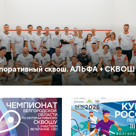
026
поративный сквош. АЛЬФА + СКВОШ