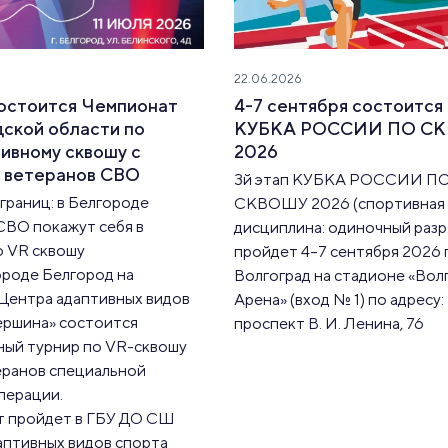
22.06.2026
состоится Чемпионат
4-7 сентября состоится 
ской области по
КУБКА РОССИИ ПО С
ивному сквошу с
2026
м ветеранов СВО
3й этап КУБКА РОССИИ П
границ: в Белгороде
СКВОШУ 2026 (спортивная
СВО покажут себя в
дисциплина: одиночный разр
о VR сквошу
пройдет 4–7 сентября 2026 го
городе Белгород на
Волгоград на стадионе «Вол
Центра адаптивных видов
Арена» (вход № 1) по адресу:
ершина» состоится
проспект В. И. Ленина, 76
ный турнир по VR-сквошу
еранов специальной
перации.
 пройдет в ГБУ ДО СШ
аптивных видов спорта