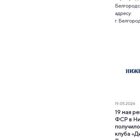
Белгородс
адресу:
г. Белгород
19.05.2026
19 мая р
ФСР в Н
получило
клуба «Д