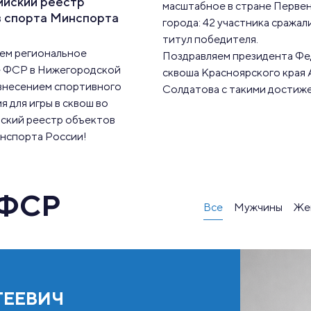
ийский реестр
масштабное в стране Перве
в спорта Минспорта
города: 42 участника сражали
титул победителя.
ем региональное
Поздравляем президента Ф
 ФСР в Нижегородской
сквоша Красноярского края 
 внесением спортивного
Солдатова с такими достиж
 для игры в сквош во
ский реестр объектов
нспорта России!
 ФСР
Все
Мужчины
Же
ГЕЕВИЧ