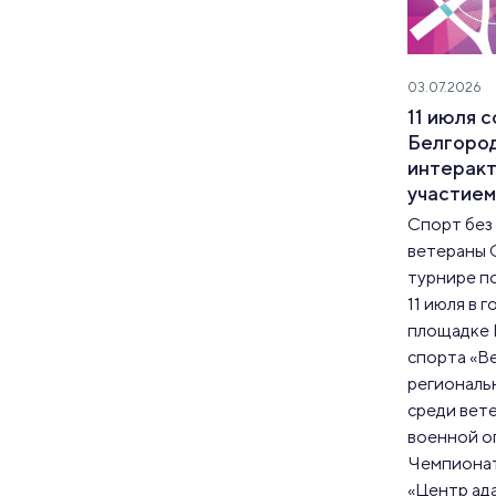
03.07.2026
11 июля 
Белгород
интеракт
участие
Спорт без 
ветераны 
турнире п
11 июля в 
площадке 
спорта «В
региональ
среди вет
военной о
Чемпионат
«Центр ад