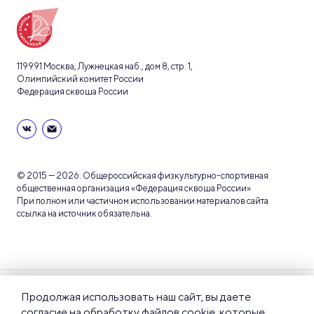
119991 Москва, Лужнецкая наб., дом 8, стр. 1,
Олимпийский комитет России
Федерация сквоша России
© 2015 — 2026. Общероссийская физкультурно-спортивная
общественная организация «Федерация сквоша России»
При полном или частичном использовании материалов сайта
ссылка на источник обязательна.
Пользовательское
Политика
Продолжая использовать наш сайт, вы даете
соглашение
конфиденциальности
согласие на обработку файлов cookie, которые