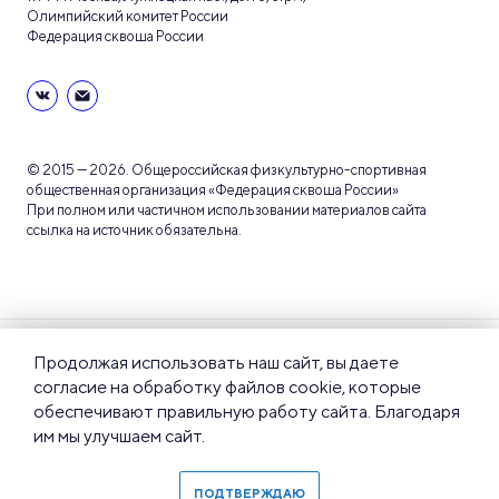
Олимпийский комитет России
Федерация сквоша России
© 2015 — 2026. Общероссийская физкультурно-спортивная
общественная организация «Федерация сквоша России»
При полном или частичном использовании материалов сайта
ссылка на источник обязательна.
Пользовательское
Политика
Продолжая использовать наш сайт, вы даете
соглашение
конфиденциальности
согласие на обработку файлов cookie, которые
обеспечивают правильную работу сайта. Благодаря
им мы улучшаем сайт.
Правила пользования
Карта сайта
сайтом
ПОДТВЕРЖДАЮ